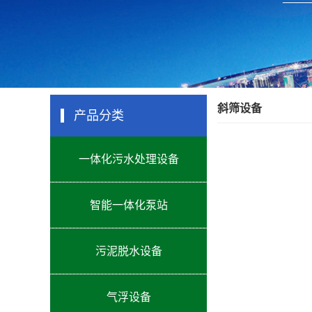
斜筛设备
产品分类
一体化污水处理设备
智能一体化泵站
污泥脱水设备
气浮设备