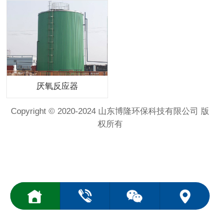
厌氧反应器
Copyright © 2020-2024 山东博隆环保科技有限公司 版
权所有