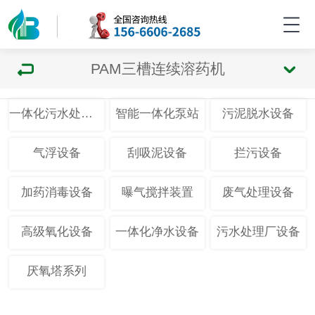
PAM三槽连续溶药机
一体化污水处理设备
智能一体化泵站
污泥脱水设备
气浮设备
刮吸泥设备
拦污设备
加药消毒设备
曝气搅拌装置
废气处理设备
高级氧化设备
一体化净水设备
污水处理厂设备
厌氧塔系列