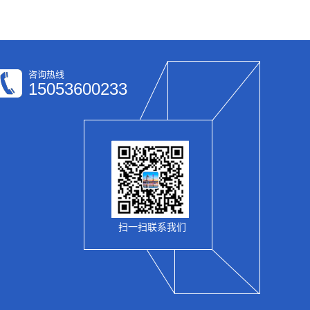
咨询热线
15053600233
扫一扫联系我们