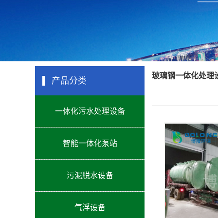
玻璃钢一体化处理
产品分类
一体化污水处理设备
智能一体化泵站
污泥脱水设备
气浮设备