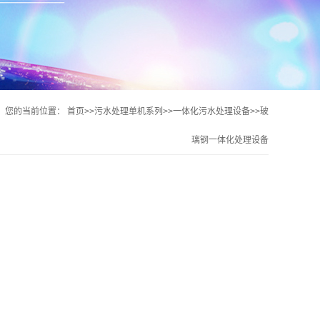
您的当前位置：
首页
>>
污水处理单机系列
>>
一体化污水处理设备
>>
玻
璃钢一体化处理设备