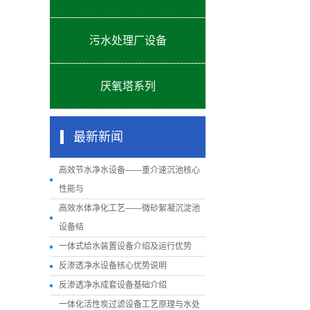
污水处理厂设备
厌氧塔系列
最新新闻
高效节水净水设备——重介速沉池核心
性能与
高效水体净化工艺——微砂絮凝沉淀池
设备结
一体式给水装置设备介绍及运行优势
反渗透净水设备核心优势说明
反渗透净水成套设备基础介绍
一体化活性炭过滤设备工艺原理与水处